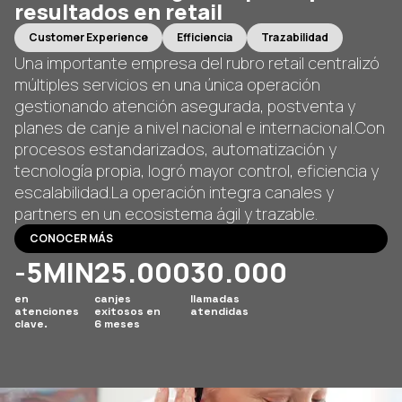
resultados en retail
Customer Experience
Efficiencia
Trazabilidad
Una importante empresa del rubro retail centralizó
múltiples servicios en una única operación
gestionando atención asegurada, postventa y
planes de canje a nivel nacional e internacional.Con
procesos estandarizados, automatización y
tecnología propia, logró mayor control, eficiencia y
escalabilidad.La operación integra canales y
partners en un ecosistema ágil y trazable.
CONOCER MÁS
-5MIN
25.000
30.000
en
canjes
llamadas
atenciones
exitosos en
atendidas
clave.
6 meses