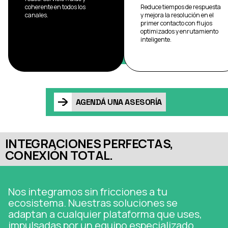
coherente en todos los
Reduce tiempos de respuesta
canales.
y mejora la resolución en el
primer contacto con flujos
optimizados y enrutamiento
inteligente.
AGENDÁ UNA ASESORÍA
INTEGRACIONES PERFECTAS,
CONEXIÓN TOTAL.
Nos integramos sin fricciones a tu
ecosistema. Nuestras soluciones se
adaptan a cualquier plataforma que uses,
impulsadas por un equipo especializado