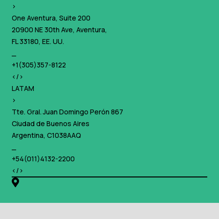
>
One Aventura, Suite 200
20900 NE 30th Ave, Aventura,
FL 33180, EE. UU.
_
+1(305)357-8122
</>
LATAM
>
Tte. Gral. Juan Domingo Perón 867
Ciudad de Buenos Aires
Argentina, C1038AAQ
_
+54(011)4132-2200
</>