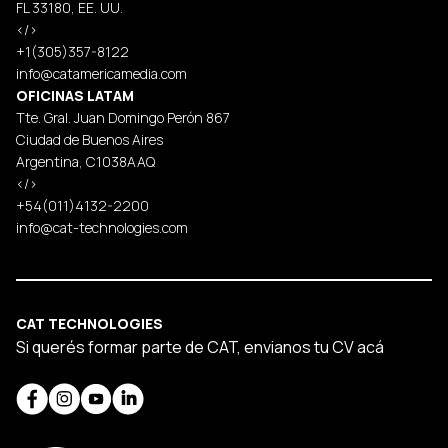
FL 33180, EE. UU.
</>
+1(305)357-8122
info@catamericamedia.com
OFICINAS LATAM
Tte. Gral. Juan Domingo Perón 867
Ciudad de Buenos Aires
Argentina, C1038AAQ
</>
+54(011)4132-2200
info@cat-technologies.com
CAT TECHNOLOGIES
Si querés formar parte de CAT, envianos tu CV acá